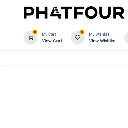
0
0
My Cart
My Wishlist
View Cart
View Wishlist
Bestel
Verzekering
Schadeclaim 