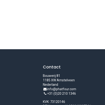
Contact
Bouwerij 81
1185 XW Amstelveen
Nederland
info@phatfour.com
+31 (0)20 210 1346
K
VK: 73120146