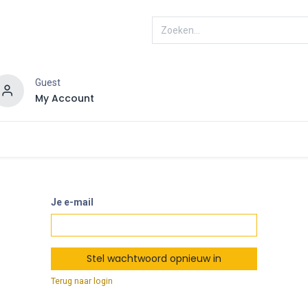
Guest
My Account
ENRA
Connected
Je e-mail
Stel wachtwoord opnieuw in
Terug naar login