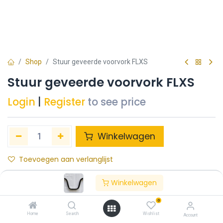
Shop
Stuur geveerde voorvork FLXS
Stuur geveerde voorvork FLXS
Login
|
Register
to see price
Winkelwagen
Toevoegen aan verlanglijst
Winkelwagen
Tags :
FLXS
0
Share :
Home
Search
Wishlist
Terms and Conditions :
Account