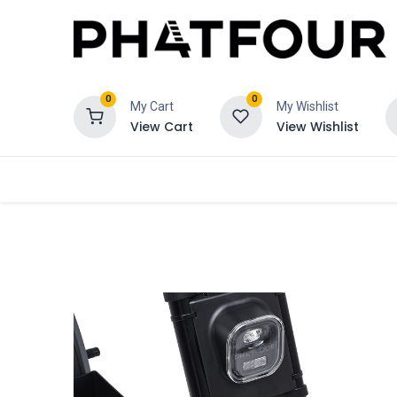
0
0
My Cart
My Wishlist
View Cart
View Wishlist
Bestel
Verzekering
Schadeclaim 