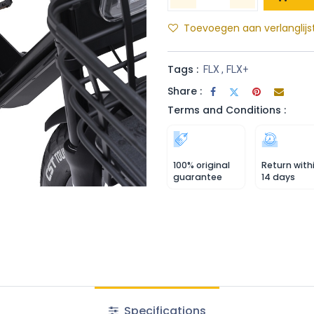
Toevoegen aan verlanglijs
Tags :
FLX
,
FLX+
Share :
Terms and Conditions :
100% original
Return with
guarantee
14 days
Specifications