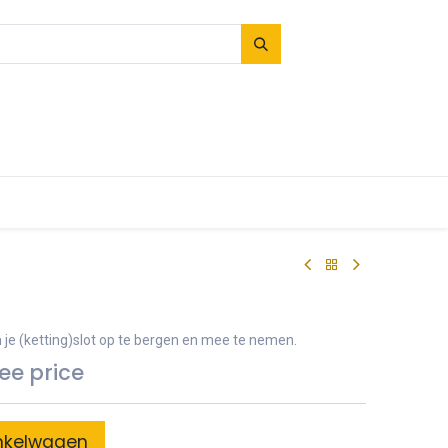
 je (ketting)slot op te bergen en mee te nemen.
see price
nkelwagen