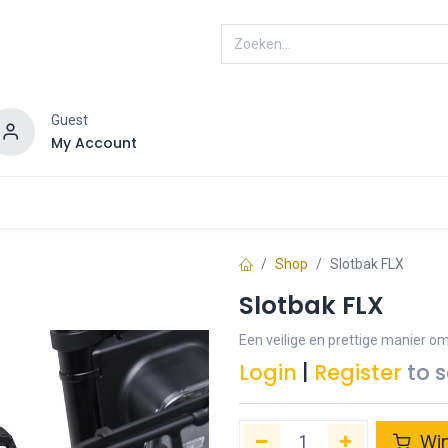
Guest
My Account
ENRA
Connected
Shop
Slotbak FLX
Slotbak FLX
Een veilige en prettige manier om
Login
|
Register
to 
Wi