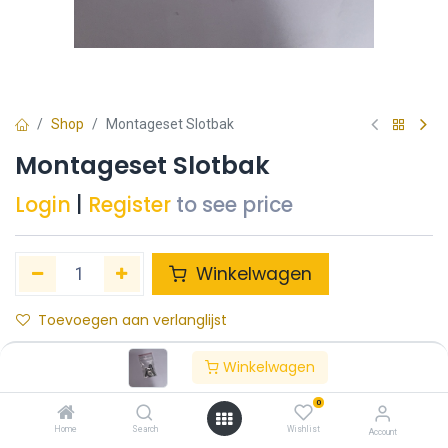
Shop
Montageset Slotbak
Montageset Slotbak
Login
|
Register
to see price
Winkelwagen
Toevoegen aan verlanglijst
Winkelwagen
Tags :
FLB/S
0
Share :
Home
Search
Wishlist
Terms and Conditions :
Account