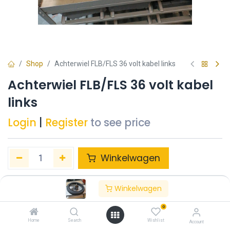
Shop
Achterwiel FLB/FLS 36 volt kabel links
Achterwiel FLB/FLS 36 volt kabel
links
Login
|
Register
to see price
Winkelwagen
Toevoegen aan verlanglijst
Winkelwagen
0
Tags :
FLB/S
Home
Search
Wishlist
Account
Share :