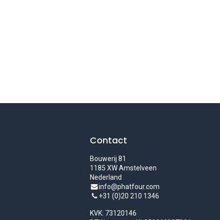
Contact
Bouwerij 81
1185 XW Amstelveen
Nederland
info@phatfour.com
+31 (0)20 210 1346
K
VK: 73120146