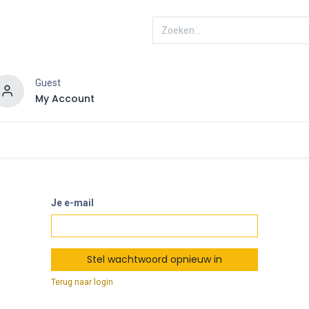
Guest
My Account
ENRA
Connected
Je e-mail
Stel wachtwoord opnieuw in
Terug naar login