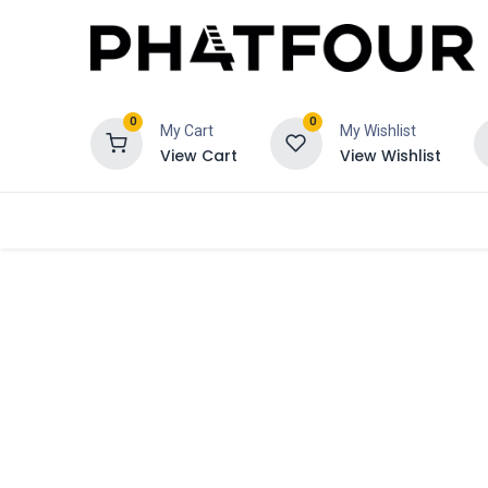
0
0
My Cart
My Wishlist
View Cart
View Wishlist
Bestel
Verzekering
Schadeclaim 